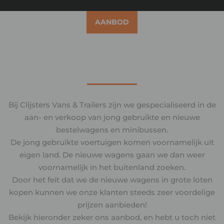
AANBOD
Bij Clijsters Vans & Trailers zijn we gespecialiseerd in de
aan- en verkoop van jong gebruikte en nieuwe
bestelwagens en minibussen.
De jong gebruikte voertuigen komen voornamelijk uit
eigen land. De nieuwe wagens gaan we dan weer
voornamelijk in het buitenland zoeken.
Door het feit dat we de nieuwe wagens in grote loten
kopen kunnen we onze klanten steeds zeer voordelige
prijzen aanbieden!
Bekijk hieronder zeker ons aanbod, en hebt u toch niet